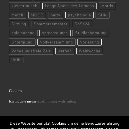
kleidertausch
Lange Nacht des Lernens
Matrix
merch
MOOC
party
psychologie
SHK
Sitzung
Sommersemester
SoSe24
spieleabend
sprechstunde
Studienberatung
Untergrund
Vollversammlung
Vorlesung
Vorlesungsfreie Zeit
waffeln
Wahlwoche
WHK
Cookies
Ich möchte meine
Zustimmung widerrufen
.
Diese Website benutzt Cookies um deine Benutzererfahrung