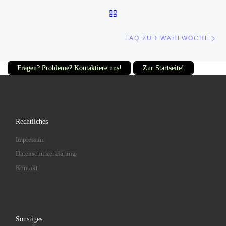
ZURÜCK ZUR BEITRAGSL
Nä
FAQ ZUR WAHLWOCHE
Fragen? Probleme? Kontaktiere uns!
Zur Startseite!
Rechtliches
Impressum
Datenschutzerklärung
Kontakt
Sonstiges