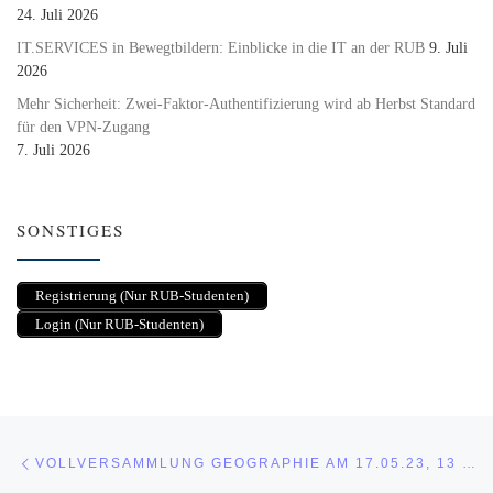
24. Juli 2026
IT.SERVICES in Bewegtbildern: Einblicke in die IT an der RUB
9. Juli
2026
Mehr Sicherheit: Zwei-Faktor-Authentifizierung wird ab Herbst Standard
für den VPN-Zugang
7. Juli 2026
SONSTIGES
Registrierung (Nur RUB-Studenten)
Login (Nur RUB-Studenten)
Beitragsnavigation
Vorheriger Beitrag
VOLLVERSAMMLUNG GEOGRAPHIE AM 17.05.23, 13 UHR