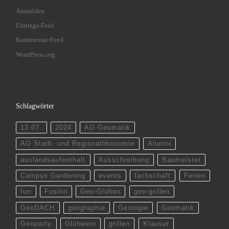
Anmelden
Eintrags-Feed
Kommentar-Feed
WordPress.org
Schlagwörter
13.07.
2024
AG Geomatik
AG Stadt- und Regionalökonomie
Alumni
auslandsaufenthalt
Ausschreibung
Baumeister
Campus Gardening
events
fachschaft
Ferien
fun
Fusion
Geo-Glühen
geo-grillen
GeoDACH
geographie
Geologie
Geomatik
Geoparty
Glühwein
grillen
Klausur