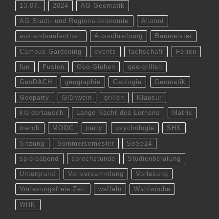
13.07.
2024
AG Geomatik
AG Stadt- und Regionalökonomie
Alumni
auslandsaufenthalt
Ausschreibung
Baumeister
Campus Gardening
events
fachschaft
Ferien
fun
Fusion
Geo-Glühen
geo-grillen
GeoDACH
geographie
Geologie
Geomatik
Geoparty
Glühwein
grillen
Klausur
kleidertausch
Lange Nacht des Lernens
Matrix
merch
MOOC
party
psychologie
SHK
Sitzung
Sommersemester
SoSe24
spieleabend
sprechstunde
Studienberatung
Untergrund
Vollversammlung
Vorlesung
Vorlesungsfreie Zeit
waffeln
Wahlwoche
WHK