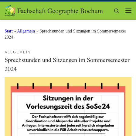
Zum Inhalt springen
Fachschaft Geographie Bochum
Search
Me
Start
»
Allgemein
»
Sprechstunden und Sitzungen im Sommersemester
2024
ALLGEMEIN
Sprechstunden und Sitzungen im Sommersemester
2024