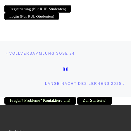
Registrierung (Nur RUB-Studenten)
Login (Nur RUB-Studenten)
Beitragsnavigation
Vorheriger Beitrag
VOLLVERSAMMLUNG SOSE 24
ZURÜCK ZUR BEITRAGSL
Nä
LANGE NACHT DES LERNENS 2025
Fragen? Probleme? Kontaktiere uns!
Zur Startseite!