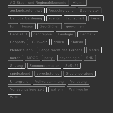
AG Stadt- und Regionalökonomie
Alumni
auslandsaufenthalt
Ausschreibung
Baumeister
Campus Gardening
events
fachschaft
Ferien
fun
Fusion
Geo-Glühen
geo-grillen
GeoDACH
geographie
Geologie
Geomatik
Geoparty
Glühwein
grillen
Klausur
kleidertausch
Lange Nacht des Lernens
Matrix
merch
MOOC
party
psychologie
SHK
Sitzung
Sommersemester
SoSe24
spieleabend
sprechstunde
Studienberatung
Untergrund
Vollversammlung
Vorlesung
Vorlesungsfreie Zeit
waffeln
Wahlwoche
WHK