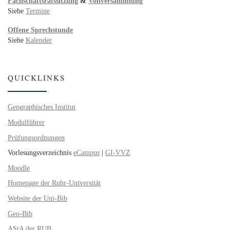
Fachschaftsratssitzung
&
Vollversammlung
Siehe
Termine
Offene Sprechstunde
Siehe
Kalender
QUICKLINKS
Geographisches Institut
Modulführer
Prüfungsordnungen
Vorlesungsverzeichnis
eCampus
|
GI-VVZ
Moodle
Homepage der Ruhr-Universität
Website der Uni-Bib
Geo-Bib
AStA der RUB