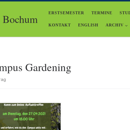
ERSTSEMESTER
TERMINE
STU
e Bochum
KONTAKT
ENGLISH
ARCHIV
mpus Gardening
rag
ende Infos vom AK Urban
ening des Nachhaltigkeitsforums
er RUB möchten wir gerne an