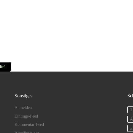
ite!
Sonstiges
Sc
Anmelden
1
Eintrags-Feed
A
Kommentar-Feed
a