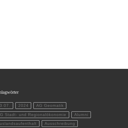
hlagwörter
3.07.
2024
AG Geomatik
G Stadt- und Regionalökonomie
Alumni
uslandsaufenthalt
Ausschreibung