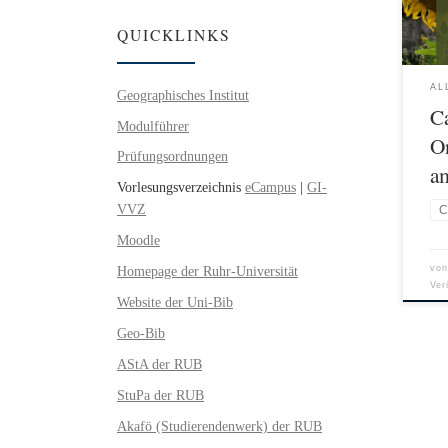
euch
27.0
QUICKLINKS
plan
„Cam
AL
möch
Geographisches Institut
C
Info
Modulführer
im A
On
Prüfungsordnungen
teil
a
Vorlesungsverzeichnis
eCampus
|
GI-
VVZ
C
Moodle
Homepage der Ruhr-Universität
vo
Ver
Website der Uni-Bib
Geo-Bib
AStA der RUB
StuPa der RUB
Akafö (Studierendenwerk) der RUB