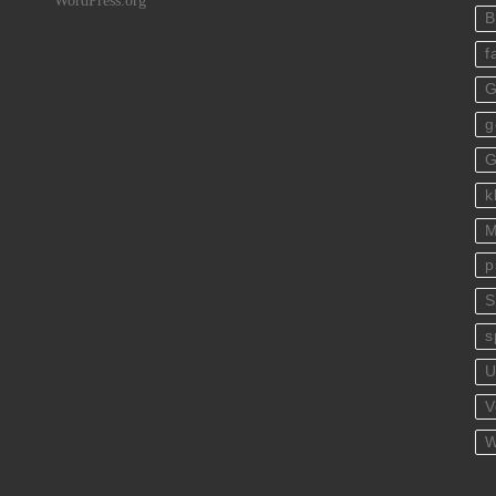
WordPress.org
B
f
G
g
G
k
M
p
S
s
U
V
W