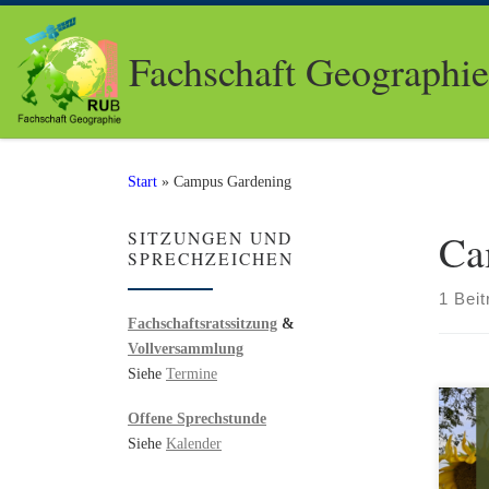
Zum Inhalt springen
Fachschaft Geographi
Start
»
Campus Gardening
Ca
SITZUNGEN UND
SPRECHZEICHEN
1 Beit
Fachschaftsratssitzung
&
Vollversammlung
Siehe
Termine
Offene Sprechstunde
Folg
Siehe
Kalender
Gard
an d