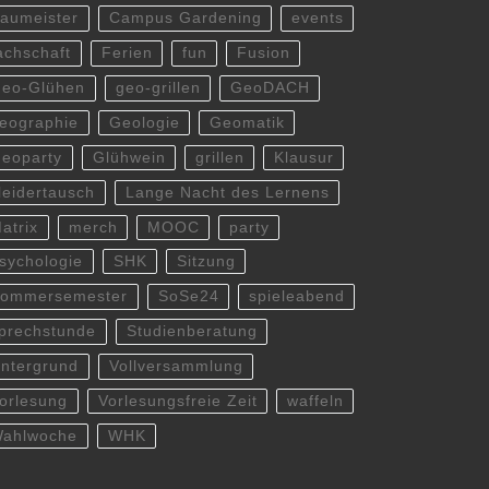
aumeister
Campus Gardening
events
achschaft
Ferien
fun
Fusion
eo-Glühen
geo-grillen
GeoDACH
eographie
Geologie
Geomatik
eoparty
Glühwein
grillen
Klausur
leidertausch
Lange Nacht des Lernens
atrix
merch
MOOC
party
sychologie
SHK
Sitzung
ommersemester
SoSe24
spieleabend
prechstunde
Studienberatung
ntergrund
Vollversammlung
orlesung
Vorlesungsfreie Zeit
waffeln
ahlwoche
WHK