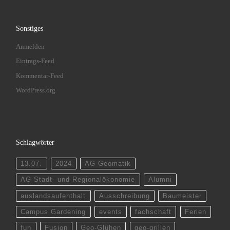
Sonstiges
Anmelden
Eintrags-Feed
Kommentar-Feed
WordPress.org
Schlagwörter
13.07.
2024
AG Geomatik
AG Stadt- und Regionalökonomie
Alumni
auslandsaufenthalt
Ausschreibung
Baumeister
Campus Gardening
events
fachschaft
Ferien
fun
Fusion
Geo-Glühen
geo-grillen