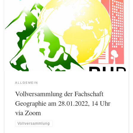
Hallo Studis, wir laden euch alle ganz herzlich zur nächsten
Vollversammlung der Fachschaft ein! Sie findet dieses mal noch
online via Zoom statt, ihr könnt also von jedem Ort mit
Internetverbindung aus teilnehmen. Sofern ihr zu der Zeit auf dem
Campus seid und nicht wisst, von wo oder über welches […]
ALLGEMEIN
Vollversammlung der Fachschaft
Geographie am 28.01.2022, 14 Uhr
via Zoom
Vollversammlung