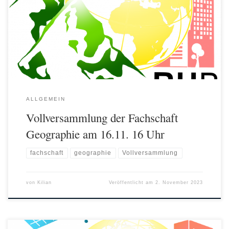
Donnerstag, den 16.11. ab 16 Uhr eingeladen (Raum folgt noch). Wir
werden uns und unsere Arbeit vorstellen und sind offen für neue
Projekt-Ideen. Außerdem wird der FSR neu gewählt. Wer Interesse hat
mitzuwirken kann sich aufstellen lassen. Schreibt uns dann gerne […]
ALLGEMEIN
Vollversammlung der Fachschaft
Geographie am 16.11. 16 Uhr
fachschaft
geographie
Vollversammlung
von
Kilian
Veröffentlicht am
2. November 2023