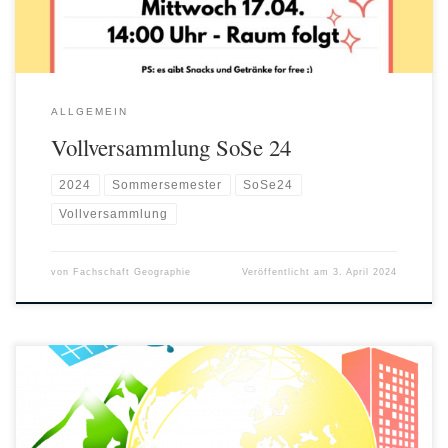
ALLGEMEIN
Vollversammlung SoSe 24
2024
Sommersemester
SoSe24
Vollversammlung
von
Fachschaft Geographie
Veröffentlicht am
3. April 2024
Liebe Geos, ihr seid herzlich zur nächsten Vollversammlung am