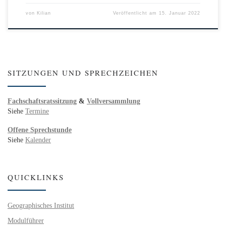
von
Kilian
Veröffentlicht am
15. Januar 2022
SITZUNGEN UND SPRECHZEICHEN
Fachschaftsratssitzung
&
Vollversammlung
Siehe
Termine
Offene Sprechstunde
Siehe
Kalender
QUICKLINKS
Geographisches Institut
Modulführer