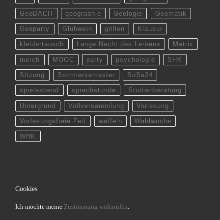
GeoDACH
geographie
Geologie
Geomatik
Geoparty
Glühwein
grillen
Klausur
kleidertausch
Lange Nacht des Lernens
Matrix
merch
MOOC
party
psychologie
SHK
Sitzung
Sommersemester
SoSe24
spieleabend
sprechstunde
Studienberatung
Untergrund
Vollversammlung
Vorlesung
Vorlesungsfreie Zeit
waffeln
Wahlwoche
WHK
Cookies
Ich möchte meine
Zustimmung widerrufen
.