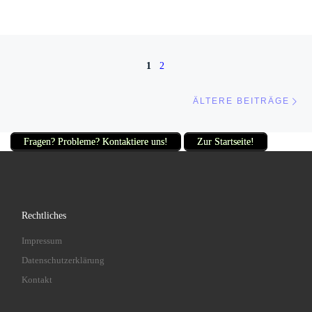
Beitragsnavigation
1
2
Äl
ÄLTERE BEITRÄGE
Fragen? Probleme? Kontaktiere uns!
Zur Startseite!
Rechtliches
Impressum
Datenschutzerklärung
Kontakt