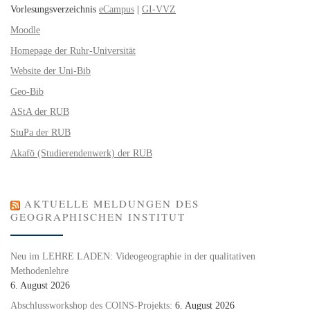
Vorlesungsverzeichnis
eCampus
|
GI-VVZ
Moodle
Homepage der Ruhr-Universität
Website der Uni-Bib
Geo-Bib
AStA der RUB
StuPa der RUB
Akafö (Studierendenwerk) der RUB
AKTUELLE MELDUNGEN DES
GEOGRAPHISCHEN INSTITUT
Neu im LEHRE LADEN: Videogeographie in der qualitativen
Methodenlehre
6. August 2026
Abschlussworkshop des COINS-Projekts:
6. August 2026