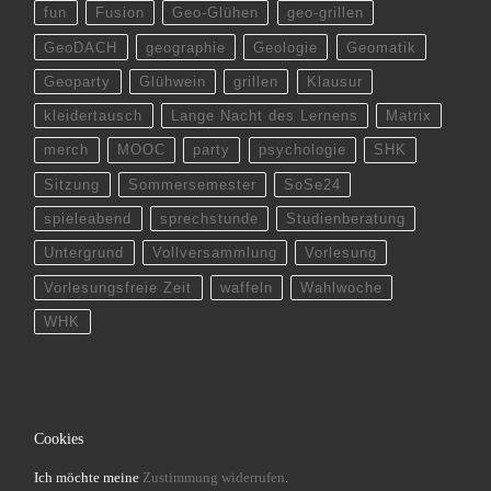
fun
Fusion
Geo-Glühen
geo-grillen
GeoDACH
geographie
Geologie
Geomatik
Geoparty
Glühwein
grillen
Klausur
kleidertausch
Lange Nacht des Lernens
Matrix
merch
MOOC
party
psychologie
SHK
Sitzung
Sommersemester
SoSe24
spieleabend
sprechstunde
Studienberatung
Untergrund
Vollversammlung
Vorlesung
Vorlesungsfreie Zeit
waffeln
Wahlwoche
WHK
Cookies
Ich möchte meine
Zustimmung widerrufen
.