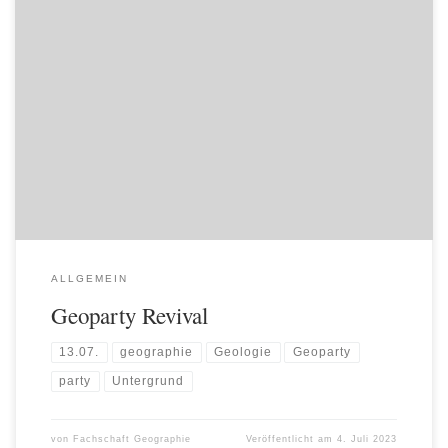
Nach einer schmerzlich langen Pause, kommt es endlich zu einem
Revival der Geoparty!! Am 13.07. öffnet der Untergrund seine Tore für
uns, damit wir im guten Stil zum Ende der Präsenzveranstaltungen
GEOmeinsam abfeiern können! Die Karten können bei den beiden
FSRen erworben* werden! Dazu werden wir jede Woche die Zeiten
[…]
ALLGEMEIN
Geoparty Revival
13.07.
geographie
Geologie
Geoparty
party
Untergrund
von
Fachschaft Geographie
Veröffentlicht am
4. Juli 2023