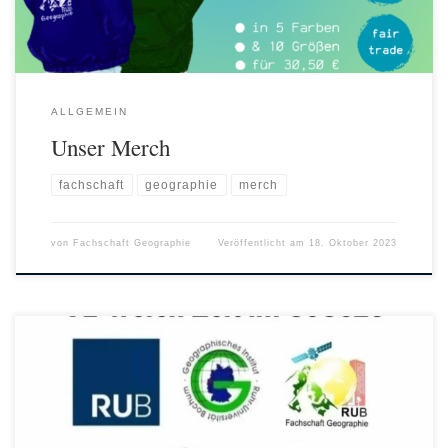
ALLGEMEIN
Unser Merch
fachschaft
geographie
merch
von
Fachschaft Geographie
Veröffentlicht am
18. Oktober 2023
Unsere neuen Sitzungs- und Sprechzeiten in der Vorlesungsfreien Zeit
des SoSe23 sind raus! Wenn ihr Interesse an der FSR Arbeit habt,
schaut gerne mal auf einer unserer Sitzungen vorbei, die finden immer