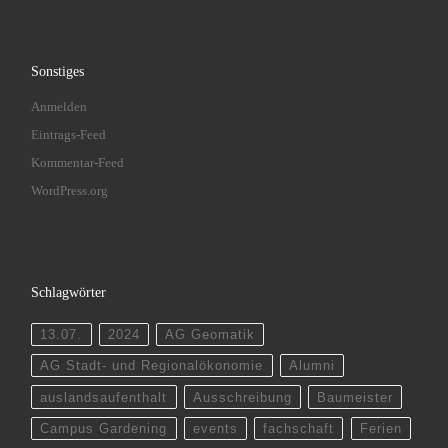
Sonstiges
Anmelden
Eintrags-Feed
Kommentar-Feed
WordPress.org
Schlagwörter
13.07.
2024
AG Geomatik
AG Stadt- und Regionalökonomie
Alumni
auslandsaufenthalt
Ausschreibung
Baumeister
Campus Gardening
events
fachschaft
Ferien