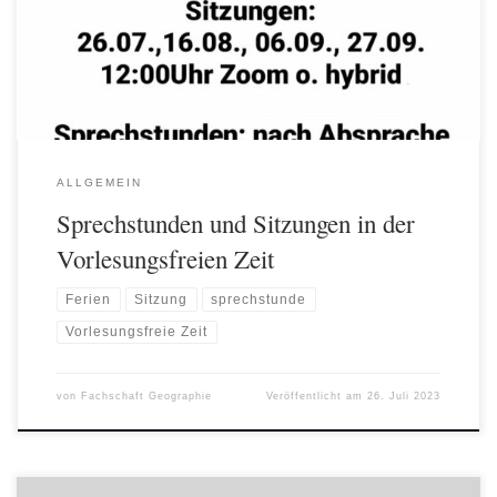
um 12:00 Uhr online via Zoom (oder ggf. hybrid in IA 00/167) statt.
Schreibt uns für den Link […]
ALLGEMEIN
Sprechstunden und Sitzungen in der
Vorlesungsfreien Zeit
Ferien
Sitzung
sprechstunde
Vorlesungsfreie Zeit
von
Fachschaft Geographie
Veröffentlicht am
26. Juli 2023