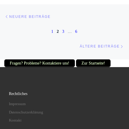
Beitragsnavigation
Neuere Beiträge
NEUERE BEITRÄGE
1
2
3
…
6
Äl
ÄLTERE BEITRÄGE
Fragen? Probleme? Kontaktiere uns!
Zur Startseite!
Rechtliches
Impressum
Datenschutzerklärung
Kontakt